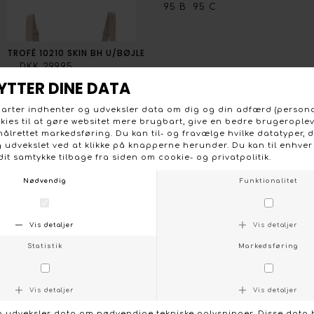
95 B
95 C
TROFÈ 10210 SKIN BH U/BØJLE
DKK 299,95
Størrelser på
lager:
75 B
75 C
75 D
75 E
80 B
80 C
80 D
85 B
85 C
85 D
90 C
90 E
95 C
KONTAKT OS
FØLG OS PÅ:
/
FACEBOOK
INSTAGRAM
Social
Om Boutique Dorthe
Følg os på :
Stort udvalg og gode priser
Facebook
Vi lægger stor vægt på et
Instagram
bredt udvalg, de nyeste
trends og farver, og på et