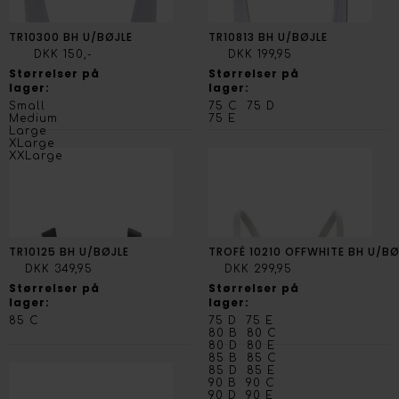
TR10300 BH U/BØJLE
TR10813 BH U/BØJLE
DKK 150,-
DKK 199,95
Størrelser på
Størrelser på
lager:
lager:
Small
75 C
75 D
Medium
75 E
Large
XLarge
XXLarge
TR10125 BH U/BØJLE
TROFÈ 10210 OFFWHITE BH U/BØ
DKK 349,95
DKK 299,95
Størrelser på
Størrelser på
lager:
lager:
85 C
75 D
75 E
80 B
80 C
80 D
80 E
85 B
85 C
85 D
85 E
90 B
90 C
90 D
90 E