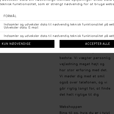
prisvenligt niveau uden at
gå på kompromis med
kvaliteten.
Handelsbetingelser
Persondata politik
Brug for hjælp
Fortrydelsesret
Så har du brug for en
Betalingsmuligheder
professionel og personlig
Åbn GDPR-popup
rådgivning og vejledning er
vi altid klar til at yde vores
bedste. Vi vægter personlig
vejledning meget højt og
har stor erfaring med det.
Vi møder dig med et smil
også over telefonen, og vi
går rigtig langt for, at finde
det helt rigtige til dig
Webshoppen
Ring til os, hvis du er i tvivl