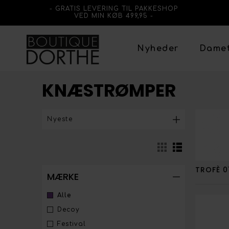
- GRATIS LEVERING TIL PAKKESHOP
VED MIN KØB 499,95 -
Nyheder
Dame
KNÆSTRØMPER
TROFÈ 0
MÆRKE
Alle
Decoy
Festival