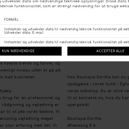
FØLG OS PÅ:
NTAKT OS
FACEBO
tique Dorthe
Kundeservice
valg og gode priser
Vi vil gerne give dig en god 
r stor vægt på et bredt
oplevelse
e nyeste trends og farver, og
svenligt niveau uden at gå på
s med kvaliteten.
Hos Boutique Dorthe kan du 
opdagelse i vores butik i Egt
 hjælp
vores webshop. Du er altid 
u brug for en professionel og
til at kontakte os, hvis du ha
 rådgivning og vejledning er
spørgsmål.
klar til at yde vores bedste. Vi
ersonlig vejledning meget
Boutique Dorthe
ar stor erfaring med det. Vi
Aftensang 8 b