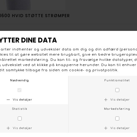
1600 HVID STØTTE STRØMPER
L 101020 SORT ULD KNÆSTRØMPE
46660 ULD KNÆSTRØMPE