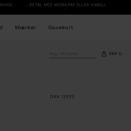
RDAGE -
- BETAL MED MOBILPAY ELLER VIABILL
-
ud
Mærker
Gavekort
DKK 0,-
DKK 129,95