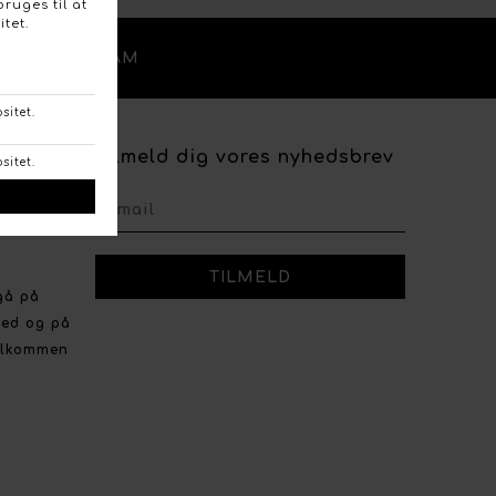
/
OK
INSTAGRAM
Tilmeld dig vores nyhedsbrev
shopping
gå på
ved og på
velkommen
r