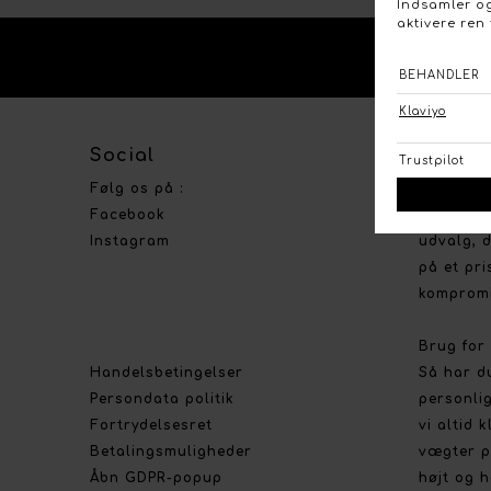
KO
Social
Om Bou
Følg os på :
Stort ud
Facebook
Vi lægge
Instagram
udvalg, d
på et pri
kompromi
Brug for
Handelsbetingelser
Så har d
Persondata politik
personlig
Fortrydelsesret
vi altid 
Betalingsmuligheder
vægter p
Åbn GDPR-popup
højt og h