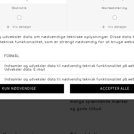
vi altid klar til at yde vores
bedste. Vi vægter personlig
vejledning meget højt og
har stor erfaring med det.
Vi møder dig med et smil
også over telefonen, og vi
går rigtig langt for, at finde
det helt rigtige til dig
Webshoppen
Ring til os, hvis du er i tvivl
om det er den rigtige str.
eller vare du er ved at købe
på vores webshop. Find
mange spændende mærker
og gode tilbud.