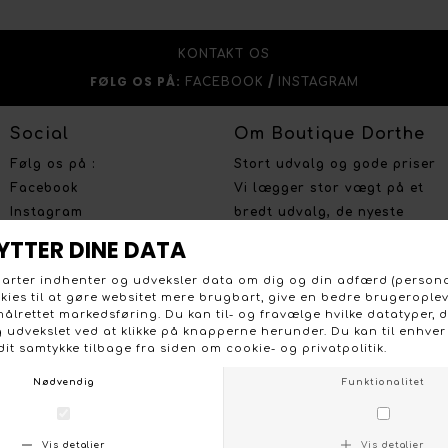
KONTAKT OS
FØLG OS PÅ:
/
FACEBOOK
INSTAGRAM
Social
Om Boutique Dorthe
Følg os på :
Stort udvalg og gode priser
Facebook
Vi lægger stor vægt på et
Instagram
bredt udvalg, de nyeste
trends og farver, og på et
prisvenligt niveau uden at
gå på kompromis med
kvaliteten.
Handelsbetingelser
Persondata politik
Brug for hjælp
Fortrydelsesret
Så har du brug for en
Betalingsmuligheder
professionel og personlig
Åbn GDPR-popup
rådgivning og vejledning er