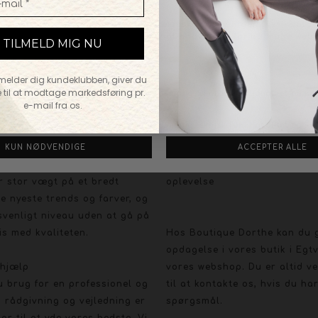
TILFØJ TIL KURVEN
TILMELD MIG NU
FØLG OS PÅ:
lmelder dig kundeklubben, giver du
NTAKT OS
FACEBO
 til at modtage markedsføring pr.
e-mail fra os.
tique Dorthe
Kundeservice
valg og gode priser
Vi vil gerne give dig en god 
r stor vægt på et bredt
oplevelse
e nyeste trends og farver, og
svenligt niveau uden at gå på
s med kvaliteten.
Hos Boutique Dorthe kan du 
opdagelse i vores butik i Egt
 hjælp
vores webshop. Du er altid 
u brug for en professionel og
til at kontakte os, hvis du ha
 rådgivning og vejledning er
spørgsmål.