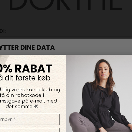
DI
TIL
0% RABAT
å dit første køb
KED TIL MODTAGER
d dig vores kundeklub og
få din rabatkode i
omstgave på e-mail med
🎁
det samme
 værdi til gavekortet og læg det i kurven. Efter afsluttet kø
bruge eller sende gavekortet.