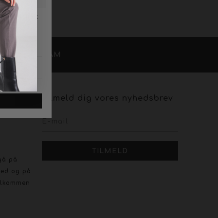
/
OK
INSTAGRAM
Tilmeld dig vores nyhedsbrev
shopping
gå på
ved og på
velkommen
r