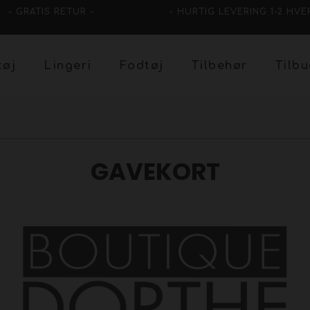
- GRATIS RETUR -
- HURTIG LEVERING 1-2 HVE
tøj
Lingeri
Fodtøj
Tilbehør
Tilb
GAVEKORT