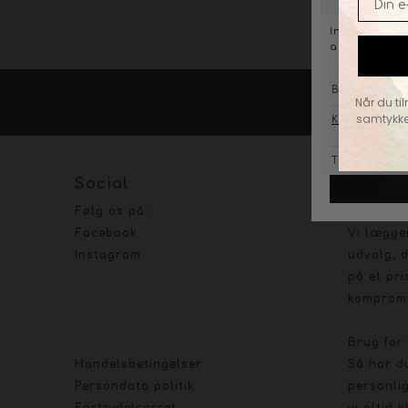
Når du ti
KO
samtykke
Social
Om Bou
Følg os på :
Stort ud
Facebook
Vi lægge
Instagram
udvalg, d
på et pri
kompromi
Brug for
Handelsbetingelser
Så har d
Persondata politik
personlig