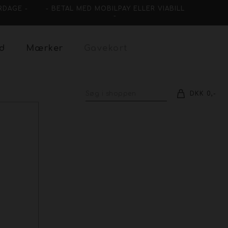
RDAGE -
- BETAL MED MOBILPAY ELLER VIABILL
-
ud
Mærker
Gavekort
DKK 0,-