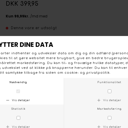
DKK 399,95
Denne vare er udsolgt
Klassik ensfarvet marine blå Sunday nederdel i jersey
kvalitet. Nederdelen er med elastik i taljen og er skåret i
baner der gradueret giver vidde til skørtet. Længden er
68 cm i str. L. 95 % viscose og 5 % elastan. Vask ved 30
grader.
KONTAKT OS
FØLG OS PÅ:
/
FACEBOOK
INSTAGRAM
Social
Om Boutique Dorthe
Følg os på :
Stort udvalg og gode priser
Facebook
Vi lægger stor vægt på et