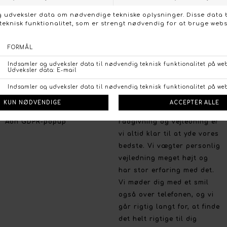
Instagram
bredt udvalg, de nyeste
trends og farver, og på et
prisvenligt niveau uden at
gå på kompromis med
kvaliteten.
Handelsbetingelser
Persondata politik
Brug for hjælp
Fortrydelsesret
Så har du brug for en
Betalingsmuligheder
professionel og personlig
Åbn GDPR-popup
rådgivning og vejledning er
vi altid klar til at yde vores
bedste. Vi vægter personlig
vejledning meget højt og
har stor erfaring med det.
Vi møder dig med et smil
også over telefonen, og vi
går rigtig langt for, at finde
det helt rigtige til dig