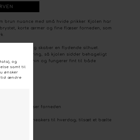
arm brun nuance med små hvide prikker. Kjolen har
 brystet, korte ærmer og fine flæser forneden, som
yk.
 der falder let og skaber en flydende silhuet.
d diskret taljering, så kjolen sidder behageligt
r rolig og feminin og fungerer fint til både
ejligheder.
(022228)
 prikker
korte ærmer, flæser forneden
mal i størrelsen
er eller fine sneakers til hverdag; tilsæt et bælte
poleret look