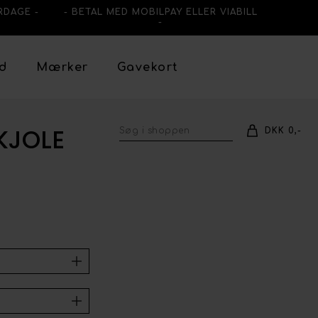
RDAGE -
- BETAL MED MOBILPAY ELLER VIABILL
-
ud
Mærker
Gavekort
KJOLE
DKK 0,-