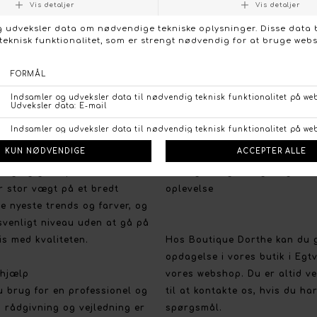
FØLG OS PÅ:
NTAKT OS
FACEBO
tique Dorthe
Kundeservice
valg og gode priser
Vi vil gerne give dig en god 
r stor vægt på et bredt
oplevelse
e nyeste trends og farver, og
svenligt niveau uden at gå på
s med kvaliteten.
Hos Boutique Dorthe kan du 
opdagelse i vores butik i Egt
 hjælp
vores webshop. Du er altid 
u brug for en professionel og
til at kontakte os, hvis du ha
 rådgivning og vejledning er
spørgsmål.