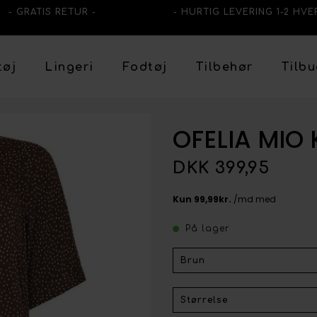
- GRATIS RETUR -
- HURTIG LEVERING 1-2 HVE
tøj
Lingeri
Fodtøj
Tilbehør
Tilb
OFELIA MIO 
DKK 399,95
På lager