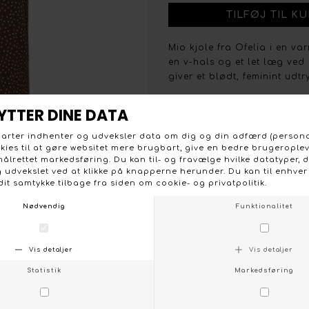
Mio kjole fra Ofelia i en v
en v-hals og et let læg ved
giver et blødt, feminint udtr
Materialet er 100 % viskose,
Pasformen er let A-formet me
uden at føles stram. Stilen e
hverdag og mere velklædte l
- Model: OFELIA-MIO Kjole 
- Materiale: 100 % viskose
- Farve: Brun med små hvide
- Vaskeanvisning: Vask 30°C
- Detaljer: V-hals, let læg, 
- Pasform: Let A-formet, nor
- Stylingtip: Brug med sandal
og en let jakke for et mere 