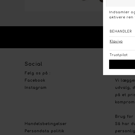
KO
Social
Om Bou
Følg os på :
Stort ud
Facebook
Vi lægge
Instagram
udvalg, d
på et pri
kompromi
Brug for
Handelsbetingelser
Så har d
Persondata politik
personlig