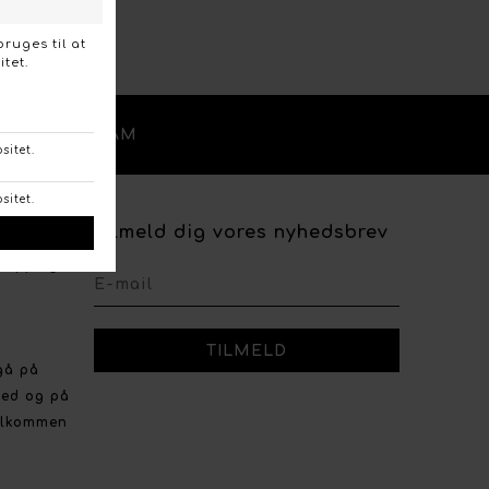
/
OK
INSTAGRAM
Tilmeld dig vores nyhedsbrev
shopping
gå på
ved og på
velkommen
r