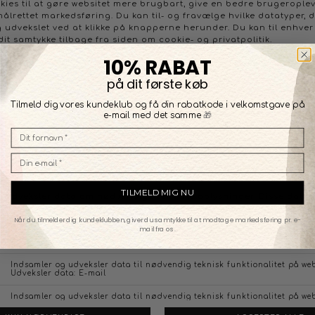
10% RABAT
på dit første køb
Tilmeld dig vores kundeklub og få din rabatkode i velkomstgave på
🎁
e-mail med det samme
TROFÉ SORTE GLATTE CYKELSHORTS
DKK 199,95
Størrelser på lager:
Small
Medium
Large
TILMELD MIG NU
XXLarge
XXXLarge
Når du tilmelder dig kundeklubben, giver du samtykke til at modtage markedsføring pr. e-
mail fra os.
KONTAKT OS
FØLG OS PÅ:
/
FACEBOOK
INSTAGRAM
Social
Om Boutique Dorthe