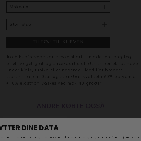
Trofè hudfarvede korte cykelshorts i modellen long leg
brief. Meget glat og strækbart stof, der er perfekt at have
under kjole, tunika eller nederdel. Med lidt bredere
elastik i taljen. Glat og strækbar kvalitet i 90% polyamid
+ 10% elasthan Vaskes ved max 40 grader
ANDRE KØBTE OGSÅ