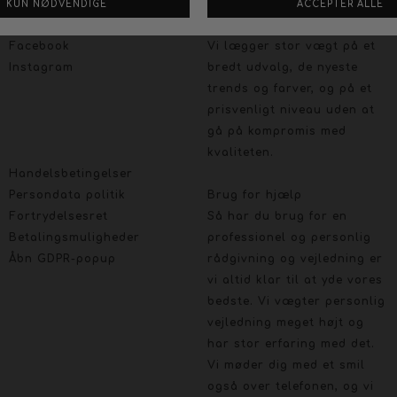
Følg os på :
Stort udvalg og gode priser
Facebook
Vi lægger stor vægt på et
Instagram
bredt udvalg, de nyeste
trends og farver, og på et
prisvenligt niveau uden at
gå på kompromis med
kvaliteten.
Handelsbetingelser
Persondata politik
Brug for hjælp
Fortrydelsesret
Så har du brug for en
Betalingsmuligheder
professionel og personlig
Åbn GDPR-popup
rådgivning og vejledning er
vi altid klar til at yde vores
bedste. Vi vægter personlig
vejledning meget højt og
har stor erfaring med det.
Vi møder dig med et smil
også over telefonen, og vi