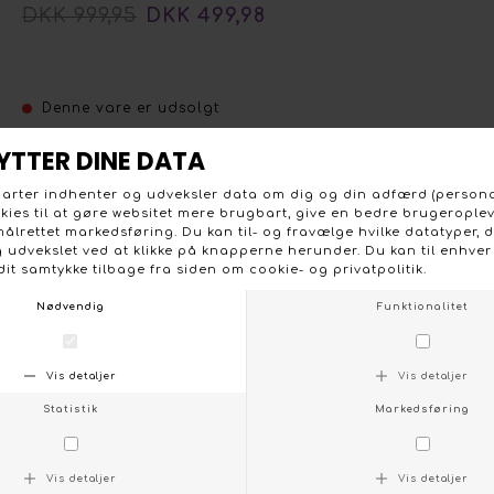
DKK 999,95
DKK 499,98
Denne vare er udsolgt
Shoedesign Cph kort støvle med lynlås i hælen. Støvlen
sidder tæt til på anklen har rund snude med overskæring
over tærerne. 3 cm hæl. Lækker blød og super flot
kalveskind i khaki grøn.
KONTAKT OS
FØLG OS PÅ:
/
FACEBOOK
INSTAGRAM
Social
Om Boutique Dorthe
Følg os på :
Stort udvalg og gode priser
Facebook
Vi lægger stor vægt på et