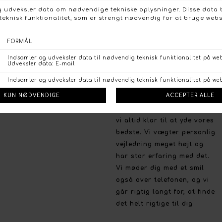
Instagram
bredt udvalg, de nyeste
trends og farver, og på et
prisvenligt niveau uden at
gå på kompromis med
kvaliteten.
Handelsbetingelser
Persondata politik
Brug for hjælp
Fortrydelsesret
Så har du brug for en
Betalingsmuligheder
professionel og personlig
Åbn GDPR-popup
rådgivning og vejledning er
vi altid klar til at yde vores
bedste. Vi vægter personlig
vejledning meget højt og
har stor erfaring med det.
Vi møder dig med et smil
også over telefonen, og vi
går rigtig langt for, at finde
det helt rigtige til dig