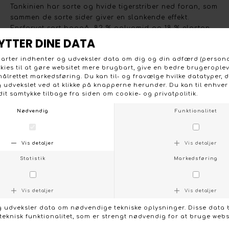
Tankinien har sorte og hvide tigerstriber ned foran, som
sammen de sorte sider giver en slankende effekt.
Ensfarvet sort bagpå. 82 % polyamid og 18 % elastan.
Håndvaskes.
KONTAKT OS
FØLG OS PÅ:
/
FACEBOOK
INSTAGRAM
Social
Om Boutique Dorthe
Følg os på :
Stort udvalg og gode priser
Facebook
Vi lægger stor vægt på et
Instagram
bredt udvalg, de nyeste
trends og farver, og på et
prisvenligt niveau uden at
gå på kompromis med
kvaliteten.