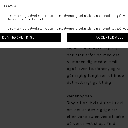
Handelsbetingelser
Persondata politik
Brug for hjælp
Fortrydelsesret
Så har du brug for en
Betalingsmuligheder
professionel og personlig
Åbn GDPR-popup
rådgivning og vejledning er
vi altid klar til at yde vores
bedste. Vi vægter personlig
vejledning meget højt og
har stor erfaring med det.
Vi møder dig med et smil
også over telefonen, og vi
går rigtig langt for, at finde
det helt rigtige til dig
Webshoppen
Ring til os, hvis du er i tvivl
om det er den rigtige str.
eller vare du er ved at købe
på vores webshop. Find