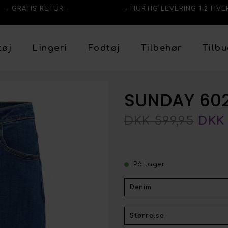
- GRATIS RETUR -
- HURTIG LEVERING 1-2 HVE
tøj
Lingeri
Fodtøj
Tilbehør
Tilb
SUNDAY 602
DKK 599,95
DKK 
På lager