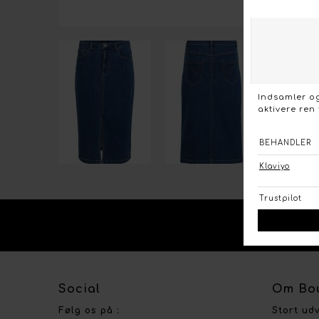
KO
Social
Om Bou
Følg os på :
Stort ud