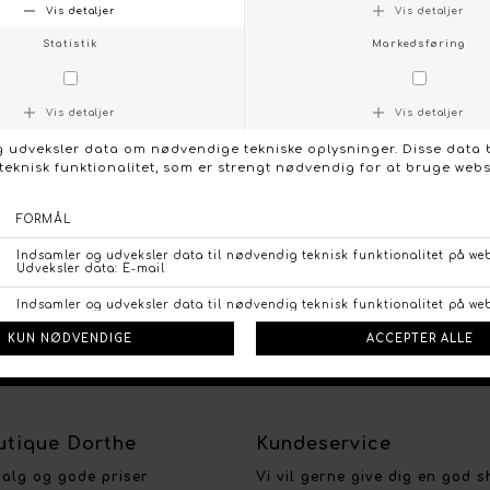
FØLG OS PÅ:
NTAKT OS
FACEBO
tique Dorthe
Kundeservice
valg og gode priser
Vi vil gerne give dig en god 