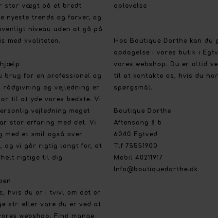
r stor vægt på et bredt
oplevelse
e nyeste trends og farver, og
svenligt niveau uden at gå på
s med kvaliteten.
Hos Boutique Dorthe kan du 
opdagelse i vores butik i Egt
 hjælp
vores webshop. Du er altid 
u brug for en professionel og
til at kontakte os, hvis du ha
 rådgivning og vejledning er
spørgsmål.
klar til at yde vores bedste. Vi
ersonlig vejledning meget
Boutique Dorthe
ar stor erfaring med det. Vi
Aftensang 8 b
g med et smil også over
6040 Egtved
, og vi går rigtig langt for, at
Tlf 75551900
helt rigtige til dig
Mobil 40211917
Info@boutiquedorthe.dk
pen
os, hvis du er i tvivl om det er
ge str. eller vare du er ved at
vores webshop. Find mange