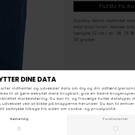
Sunday denim nederdel med 
med slids foran. Mellem blå
længde 72 cm i str. 38. 75 
30 grader.