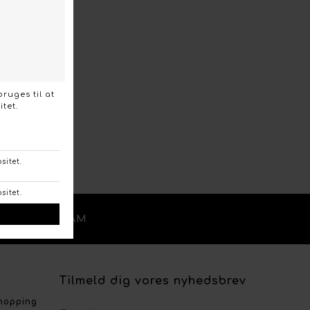
/
OK
INSTAGRAM
Tilmeld dig vores nyhedsbrev
shopping