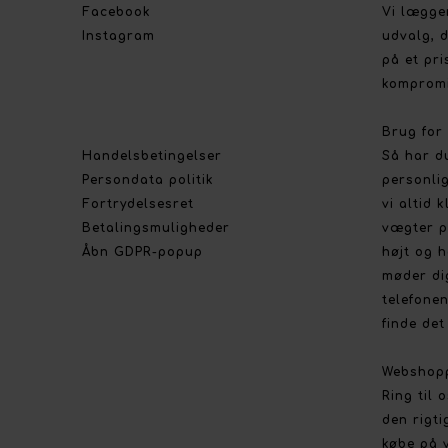
Facebook
Vi lægge
Instagram
udvalg, d
på et pri
kompromi
Brug for
Handelsbetingelser
Så har d
Persondata politik
personlig
Fortrydelsesret
vi altid 
Betalingsmuligheder
vægter p
Åbn GDPR-popup
højt og h
møder di
telefonen
finde det 
Webshop
Ring til 
den rigti
købe på 