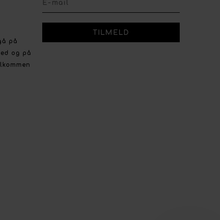
gå på
ved og på
velkommen
r