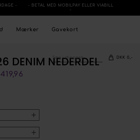
RDAGE -
- BETAL MED MOBILPAY ELLER VIABILL
-
ud
Mærker
Gavekort
6 DENIM NEDERDEL
DKK 0,-
419,96