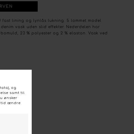
fast lining og lynlås lukning. 5 lommet model
 denim vask uden slid effekter. Nederdelen har
% bomuld, 23 % polyester og 2 % elastan. Vask ved