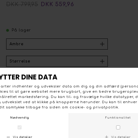
DKK 799,95
DKK 559,96
På lager
Kaffe Elise klassisk trenchcoat med dobbeltradet
knaplukning og bindebælte. Der er skrålommer foran og
gå slids bagpå. Trense ved håndleddet så ærmevidden
kan reguleres. Flot mørk ambre, khaki farve. Foret med
sort satin foer. 65 % polyester og 35 % bomuld. Vask ved
30 grader.