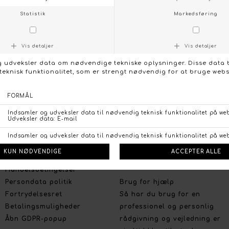
KONTAKT OS
FØLG OS PÅ:
/
FACEBOOK
INSTAGRAM
Social
Om Boutique Dorthe
Følg os på :
Stort udvalg og gode priser
Facebook
Vi lægger stor vægt på et
Instagram
bredt udvalg, de nyeste
trends og farver, og på et
prisvenligt niveau uden at
gå på kompromis med
kvaliteten.
Handelsbetingelser
Persondata politik
Brug for hjælp
Fortrydelsesret
Så har du brug for en
Betalingsmuligheder
professionel og personlig
Åbn GDPR-popup
rådgivning og vejledning er