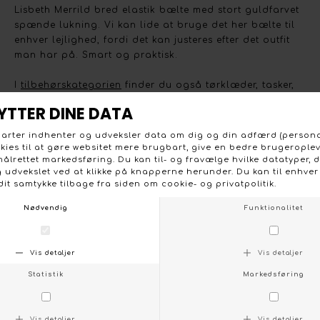
Lisbeth Merrild bred elastik bælte med stort guldfarvet
spænde lukning. Vi kan lide at bruge det her bælte til
enhver lejlighed, fordi det kan justeres efter det outfit
man har på. Smart og praktisk.
I
tilbehørskategorien
finder du også tørklæder, tasker,
smykker, strømper mv.
Bæltet fås også i en sandfarve.
Bæltet måler 6 cm i bredden.
KONTAKT OS
FØLG OS PÅ:
/
FACEBOOK
INSTAGRAM
Social
Om Boutique Dorthe
Følg os på :
Stort udvalg og gode priser