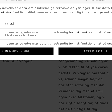
Facebook
Vi lægger stor vægt på et
Instagram
bredt udvalg, de nyeste
trends og farver, og på et
prisvenligt niveau uden at
gå på kompromis med
kvaliteten.
Handelsbetingelser
Persondata politik
Brug for hjælp
Fortrydelsesret
Så har du brug for en
Betalingsmuligheder
professionel og personlig
Åbn GDPR-popup
rådgivning og vejledning er
vi altid klar til at yde vores
bedste. Vi vægter personlig
vejledning meget højt og
har stor erfaring med det.
Vi møder dig med et smil
også over telefonen, og vi
går rigtig langt for, at finde
det helt rigtige til dig