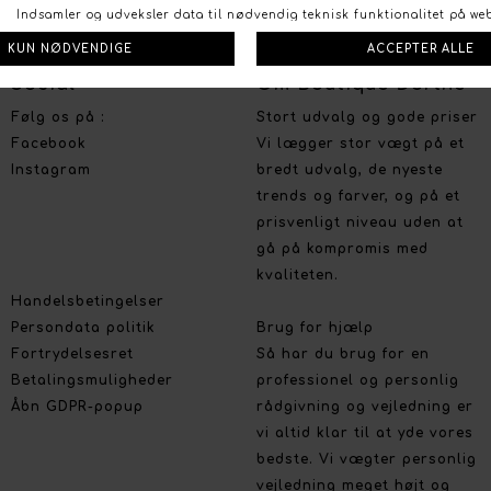
FØLG OS PÅ:
/
FACEBOOK
INSTAGRAM
Social
Om Boutique Dorthe
Følg os på :
Stort udvalg og gode priser
Facebook
Vi lægger stor vægt på et
Instagram
bredt udvalg, de nyeste
trends og farver, og på et
prisvenligt niveau uden at
gå på kompromis med
kvaliteten.
Handelsbetingelser
Persondata politik
Brug for hjælp
Fortrydelsesret
Så har du brug for en
Betalingsmuligheder
professionel og personlig
Åbn GDPR-popup
rådgivning og vejledning er
vi altid klar til at yde vores
bedste. Vi vægter personlig
vejledning meget højt og