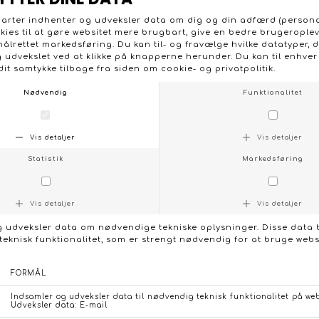
TROFÈ 95156 IRENE BEIGE MAXI TRUSSE
DKK 169,95
Størrelser på lager:
Small
Medium
Large
XLarge
KONTAKT OS