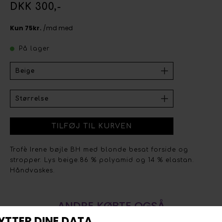
DKK 300,-
På lager
Trofè Irene bøjle BH med blonde besat forside og
stropper. Lys beige.86 % polyamid og 14 % elastan.
Håndvaskes.
ANDRE KØBTE OGSÅ