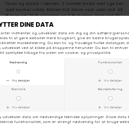
foran og elastik i lænden. 5 lommet model med lige ben
med modrat vidde. Mellem blå denim vask uden slid. 68
% bomuld, 30 % polyester og 2 % elastan. Vask ved 30
grader.
KONTAKT OS
FØLG OS PÅ:
/
FACEBOOK
INSTAGRAM
Social
Om Boutique Dorthe
Følg os på :
Stort udvalg og gode priser
Facebook
Vi lægger stor vægt på et
Instagram
bredt udvalg, de nyeste
trends og farver, og på et
prisvenligt niveau uden at
gå på kompromis med
kvaliteten.