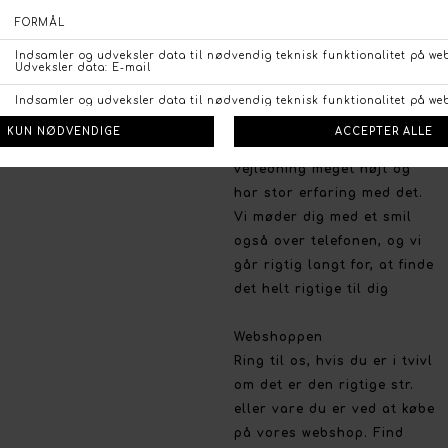
Handelsbetingelser
Persondata politik
Brug for hjælp
Fortrydelsesret
Så har du brug for en
Betalingsmuligheder
professionel og personlig
Åbn GDPR-popup
rådgivning og vejledning er
vi altid klar til at yde vores
bedste. Vi vægter personlig
vejledning meget højt og
har stor erfaring med det.
Vi møder dig med et smil
også over telefonen, og vi
går rigtig langt for, at finde
det helt rigtige til dig
Webshoppen
Ring til os, hvis du er i tvivl
om det er den rigtige str.
eller vare du er ved at købe
på vores webshop. Find