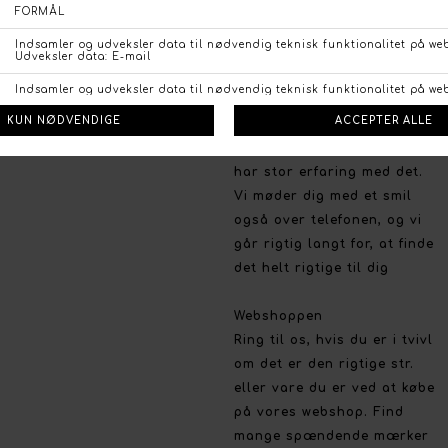
Persondata politik
Brug for hjælp
Fortrydelsesret
Så har du brug for en
Betalingsmuligheder
professionel og personlig
Åbn GDPR-popup
rådgivning og vejledning er
vi altid klar til at yde vores
bedste. Vi vægter personlig
vejledning meget højt og
har stor erfaring med det.
Vi møder dig med et smil
også over telefonen, og vi
går rigtig langt for, at finde
det helt rigtige til dig
Webshoppen
Ring til os, hvis du er i tvivl
om det er den rigtige str.
eller vare du er ved at købe
på vores webshop. Find
mange spændende mærker