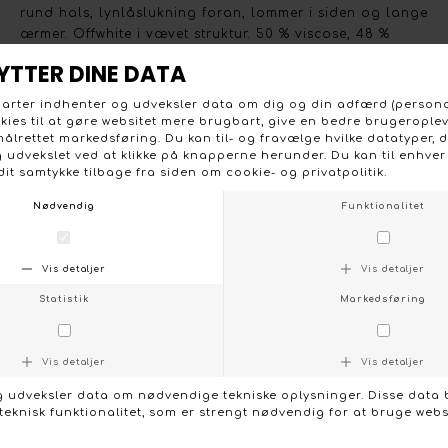
rund hals, lynlåslukning foran, lommer i siden og lange
ærmer. Offwhite i vævet struktur. 50 % viscose, 48 %
polyester og 2 % elastan. Vask ved 30 grader.
KONTAKT OS
FØLG OS PÅ:
/
FACEBOOK
INSTAGRAM
Social
Om Boutique Dorthe
Følg os på :
Stort udvalg og gode priser
Facebook
Vi lægger stor vægt på et
Instagram
bredt udvalg, de nyeste
trends og farver, og på et
prisvenligt niveau uden at
gå på kompromis med
kvaliteten.
Handelsbetingelser