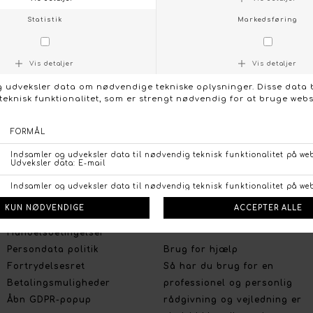
KONTAKT OS
FØLG OS PÅ:
/
FACEBOOK
INSTAGRAM
Social
Om Boutique Dorthe
Følg os på :
Stort udvalg og gode priser
Facebook
Vi lægger stor vægt på et
Instagram
bredt udvalg, de nyeste
trends og farver, og på et
prisvenligt niveau uden at
gå på kompromis med
kvaliteten.
Handelsbetingelser
Persondata politik
Brug for hjælp
Fortrydelsesret
Så har du brug for en
Betalingsmuligheder
professionel og personlig
Åbn GDPR-popup
rådgivning og vejledning er