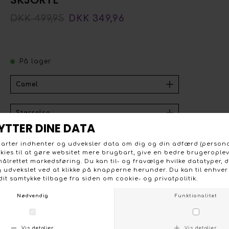
DKK 499,95
DKK 349,96
På lager
One Two Luxzuz Jardine skjorte bluse med kort vinge
ærme, flipkrave og stolpelukning med skjult knaplukning
foran. Skjorten er i løs facon med mere længde bagpå
end foran. Camel farvet med blomster print i rosa, og
blåt. 100 % bomuld. Vask ved 30 grader.