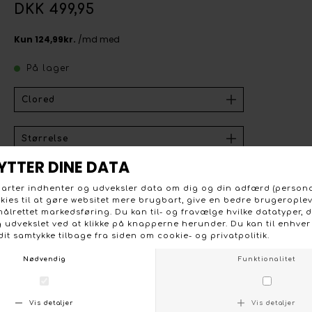
DKK 499,95
På lager
Kaffe Vicky denim jakke i lys cloret denim vask. Klassisk
model med flip krave, jeans knapper og manchet og
knaplukning i ærmerne. Jakken har lodrette lommer
foran og to brystlommer med klap. 73 % bomuld, 25 %
polyester og 2 % elastan. Vask 40 grader.