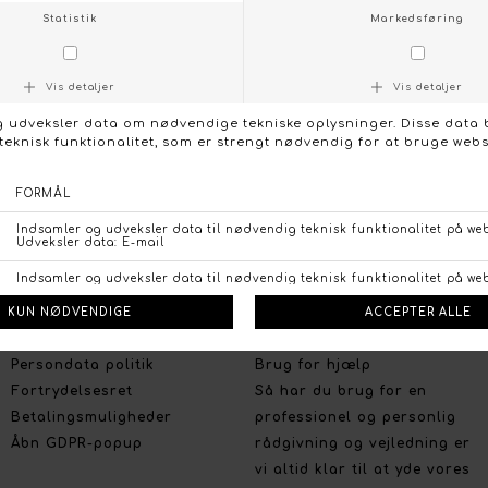
KONTAKT OS
FØLG OS PÅ:
/
FACEBOOK
INSTAGRAM
Social
Om Boutique Dorthe
Følg os på :
Stort udvalg og gode priser
Facebook
Vi lægger stor vægt på et
Instagram
bredt udvalg, de nyeste
trends og farver, og på et
prisvenligt niveau uden at
gå på kompromis med
kvaliteten.
Handelsbetingelser
Persondata politik
Brug for hjælp
Fortrydelsesret
Så har du brug for en
Betalingsmuligheder
professionel og personlig
Åbn GDPR-popup
rådgivning og vejledning er
vi altid klar til at yde vores