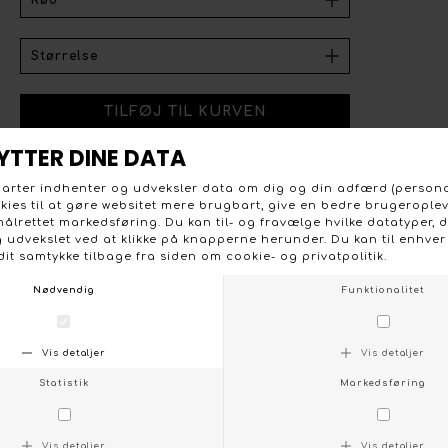
Ofelia Evilyn t-shirt kjole med kort ærme og rund hals.
Kjolen har trekvart længde og er ikke tæt siddende. Rød
og hvid vandret stribet. 95 % bomuld og 5 % elastan.
Vask ved 30 grader. Max krymp 5 %.
KONTAKT OS
FØLG OS PÅ:
/
FACEBOOK
INSTAGRAM
Social
Om Boutique Dorthe
Følg os på :
Stort udvalg og gode priser