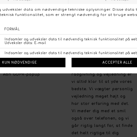
Facebook
Vi lægger stor vægt på et
Instagram
bredt udvalg, de nyeste
trends og farver, og på et
prisvenligt niveau uden at
gå på kompromis med
kvaliteten.
Handelsbetingelser
Persondata politik
Brug for hjælp
Fortrydelsesret
Så har du brug for en
Betalingsmuligheder
professionel og personlig
Åbn GDPR-popup
rådgivning og vejledning er
vi altid klar til at yde vores
bedste. Vi vægter personlig
vejledning meget højt og
har stor erfaring med det.
Vi møder dig med et smil
også over telefonen, og vi
går rigtig langt for, at finde
det helt rigtige til dig