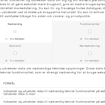
flot brunt blomsterprint, der bevæger sig fra forneden
og op. Pasformen er løs med en let A-form, som føles
behagelig hele dagen og kan styles både til hverdag og
mere formelle lejligheder.
- Model: MC003B-JEANS (Octavia)
- Materiale: Let, blød kvalitet
- Farve: Blå med brunt blomsterprint
- Vaskeanvisning: Skånsom maskinvask ved 30°C
- Detaljer: V-udskæring, flæsekant i halsen, lange ærmer
med elastikkant
- Pasform: Løs, let A-form
- Stylingtip: Brug den til jeans for et afslappet look eller
til højttaljede bukser og fine sko til mere formelle
sammenhænge.
KONTAKT OS
FØLG OS PÅ:
/
FACEBOOK
INSTAGRAM