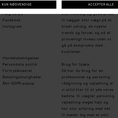
Social
Om Boutique Dorthe
Følg os på :
Stort udvalg og gode priser
Facebook
Vi lægger stor vægt på et
Instagram
bredt udvalg, de nyeste
trends og farver, og på et
prisvenligt niveau uden at
gå på kompromis med
kvaliteten.
Handelsbetingelser
Persondata politik
Brug for hjælp
Fortrydelsesret
Så har du brug for en
Betalingsmuligheder
professionel og personlig
Åbn GDPR-popup
rådgivning og vejledning er
vi altid klar til at yde vores
bedste. Vi vægter personlig
vejledning meget højt og
har stor erfaring med det.
Vi møder dig med et smil