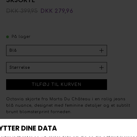
DKK 399,95
DKK 279,96
På lager
Octavia skjorte fra Marta Du Château i en rolig jeans
blå nuance, designet med feminine detaljer og et subtilt
brunt blomsterprint forneden.
Skjorten har V-udskæring og en flæsekant i halsen samt
lange ærmer med elastikkant. Farven er jeans blå med et