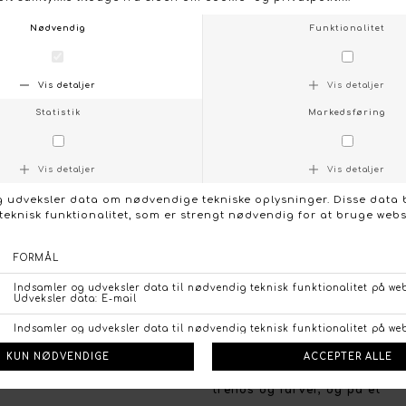
- Farve: Sand
- Vaskeanvisning: Vask ved 30 grader, max krymp 5 %
- Detaljer: Chino med flair, skrålommer foran,
paspolerede baglommer
- Pasform: Tæt ved hoften, let flair mod benet,
komfortabel med stretch
- Stylingtip: Brug med en blød bluse eller en kort blazer
for et feminint og roligt hverdagslook
KONTAKT OS
FØLG OS PÅ:
/
FACEBOOK
INSTAGRAM
Social
Om Boutique Dorthe
Følg os på :
Stort udvalg og gode priser
Facebook
Vi lægger stor vægt på et
Instagram
bredt udvalg, de nyeste
trends og farver, og på et