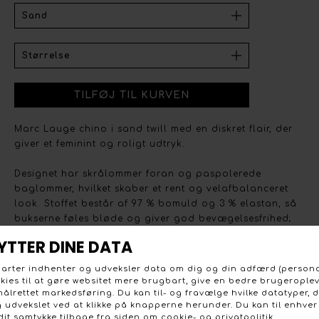
Marc Lauge chino i sand twill med en diskret flair, der
giver et feminint og roligt udtryk.
Designet har skrålommer foran og paspolerede
baglommer, hvilket skaber et rent og velafbalanceret
look. Stoffet består af 97 % bomuld og 3 % elastan, så
bukserne føles bløde og giver god bevægelsesfrihed;
pasformen sidder tæt ved hoften og åbner let mod benet
for en elegant silhuet. Vask ved 30 grader; max krymp 5
%.
- Model: MLM9080-27
- Materiale: 97 % bomuld, 3 % elastan (twill)