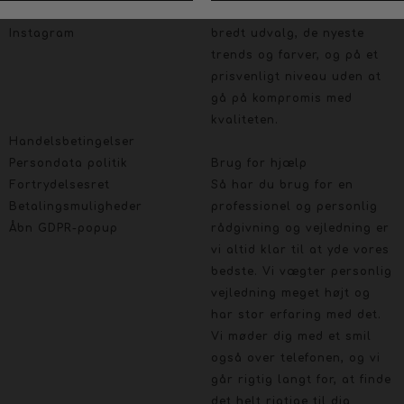
Facebook
Vi lægger stor vægt på et
Instagram
bredt udvalg, de nyeste
trends og farver, og på et
prisvenligt niveau uden at
gå på kompromis med
kvaliteten.
Handelsbetingelser
Persondata politik
Brug for hjælp
Fortrydelsesret
Så har du brug for en
Betalingsmuligheder
professionel og personlig
Åbn GDPR-popup
rådgivning og vejledning er
vi altid klar til at yde vores
bedste. Vi vægter personlig
vejledning meget højt og
har stor erfaring med det.
Vi møder dig med et smil
også over telefonen, og vi
går rigtig langt for, at finde
det helt rigtige til dig