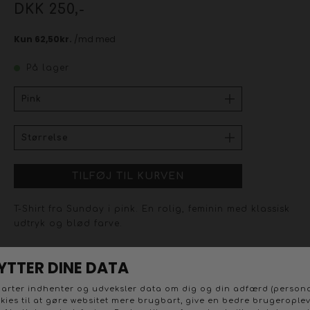
DKK 250,-
På lager
T-Shirt fra Sunday i pink. En rolig, feminin med klassisk
udtryk og blød farve.
Sunday pink klassisk kort ærmet bomulds t-shirt med en
lille slids foran i halsen og små similisten langs kanten.
T-shirten er lavet i 100 % bomuld og har en normal
pasform, der føles let og afslappet uden at virke sjusket.