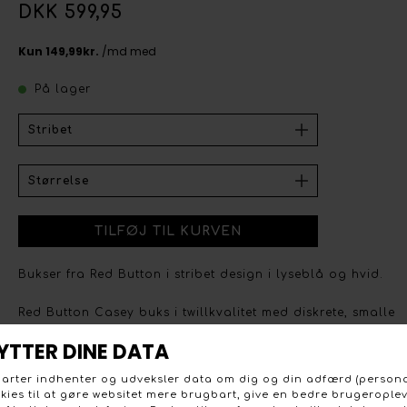
DKK 599,95
På lager
Bukser fra Red Button i stribet design i lyseblå og hvid.
Red Button Casey buks i twillkvalitet med diskrete, smalle
striber som giver et roligt og feminint udtryk. Buksen har
påsatte lommer foran og bagpå, en let loose fit og høj
talje, hvilket skaber en behagelig og elegant silhuet. Et
smart bandana-tørklæde medfølger og kan bruges i