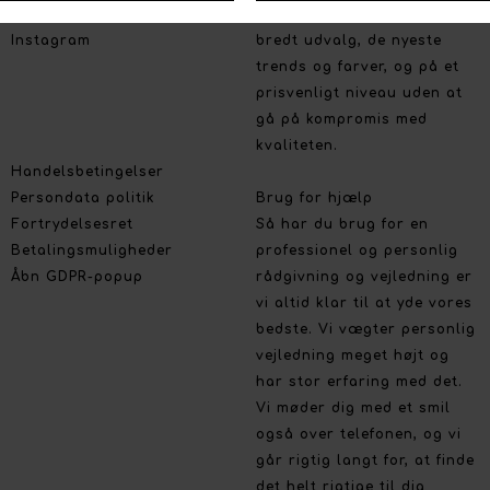
Facebook
Vi lægger stor vægt på et
Instagram
bredt udvalg, de nyeste
trends og farver, og på et
prisvenligt niveau uden at
gå på kompromis med
kvaliteten.
Handelsbetingelser
Persondata politik
Brug for hjælp
Fortrydelsesret
Så har du brug for en
Betalingsmuligheder
professionel og personlig
Åbn GDPR-popup
rådgivning og vejledning er
vi altid klar til at yde vores
bedste. Vi vægter personlig
vejledning meget højt og
har stor erfaring med det.
Vi møder dig med et smil
også over telefonen, og vi
går rigtig langt for, at finde
det helt rigtige til dig