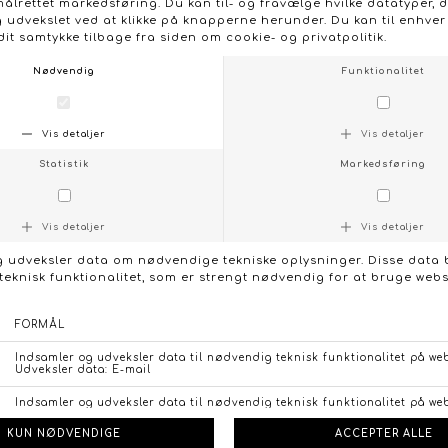
taljen eller som accessorie for et blødt, sammensat look.
- Model: Casey buks (RB4988)
- Materiale: 65 % bomuld, 23 % polyester, 10 % viscose, 2
% elastan
- Farve: Stribet (lyseblå og hvid)
- Vaskeanvisning: Vask ved 30 grader
- Detaljer: Twillkvalitet, påsatte lommer foran og bagpå,
bandana medfølger
- Pasform: Lidt loose fit, høj talje
- Stylingtip: Brug med en enkel t-shirt eller strik og bind
bandanaen i taljen for et afslappet, feminint udtryk
KONTAKT OS
FØLG OS PÅ:
/
FACEBOOK
INSTAGRAM
Social
Om Boutique Dorthe
Følg os på :
Stort udvalg og gode priser