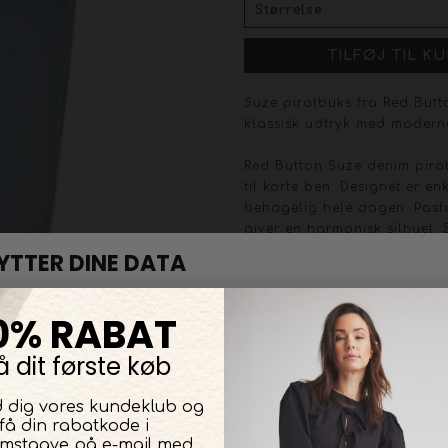
Suze piratbuks fra Red Butto
klassisk udtryk med moderne
Red Button Suze denim pira
til korte ben. Designet er en
behagelig hele dagen. Pasfo
giver en harmonisk silhuet.
holdbarhed, og buksen passe
- Model: Red Button Suze (
- Materiale: 81% bomuld, 5%
0% RABAT
- Farve: Denim
å dit første køb
- Vaskeanvisning: Vaskes ve
- Detaljer: Benlængde ca. 50
d dig vores kundeklub og
- Pasform: Afslappet, god ti
få din rabatkode i
- Stylingtip: Kombinér med e
omstgave på e-mail med