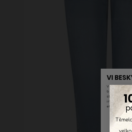
1
p
Tilmel
velk