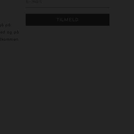
gå på
ved og på
velkommen
r