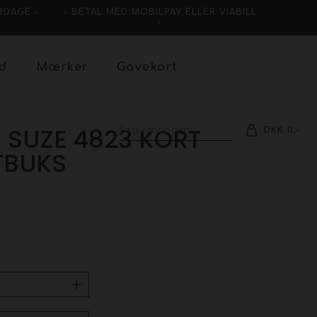
RDAGE -
- BETAL MED MOBILPAY ELLER VIABILL
-
ud
Mærker
Gavekort
 SUZE 4823 KORT
DKK 0,-
TBUKS