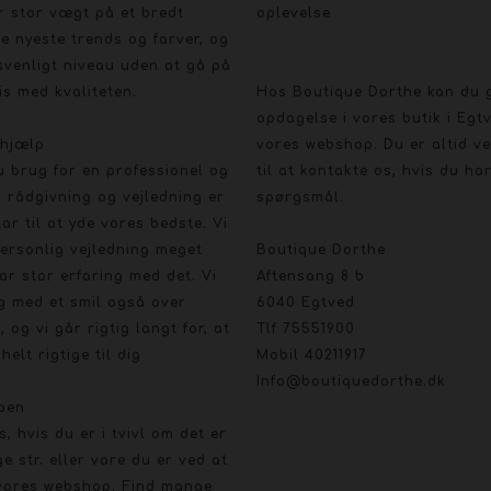
r stor vægt på et bredt
oplevelse
e nyeste trends og farver, og
svenligt niveau uden at gå på
s med kvaliteten.
Hos Boutique Dorthe kan du 
opdagelse i vores butik i Egt
 hjælp
vores webshop. Du er altid 
u brug for en professionel og
til at kontakte os, hvis du ha
 rådgivning og vejledning er
spørgsmål.
klar til at yde vores bedste. Vi
ersonlig vejledning meget
Boutique Dorthe
ar stor erfaring med det. Vi
Aftensang 8 b
g med et smil også over
6040 Egtved
, og vi går rigtig langt for, at
Tlf 75551900
helt rigtige til dig
Mobil 40211917
Info@boutiquedorthe.dk
pen
os, hvis du er i tvivl om det er
ge str. eller vare du er ved at
vores webshop. Find mange