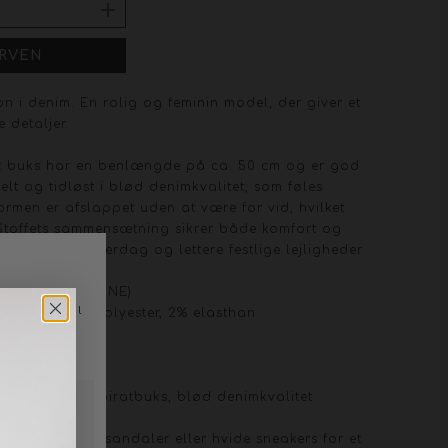
n i denim. En rolig og feminin model, der giver et
 detaljer.
t buks har en benlængde på ca. 50 cm og er god
kelt og tidløst i blød denimkvalitet, som føles
rmen er afslappet uden at være for vid, hvilket
 Stoffets sammensætning sikrer både komfort og
r til både hverdag og lettere festlige lejligheder.
SRB4823-MITSTONE)
 viscose, 12% polyester, 2% elasthan
d 30 grader
 cm, klassisk piratbuks, blød denimkvalitet
l korte ben
n let bluse og sandaler eller hvide sneakers for et