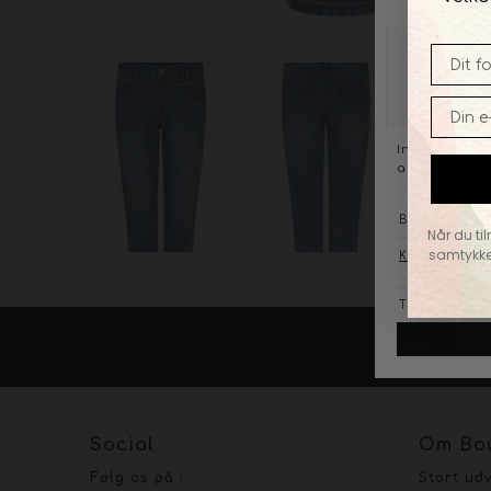
Når du ti
samtykke
KO
Social
Om Bou
Følg os på :
Stort ud