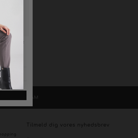
/
OK
INSTAGRAM
Tilmeld dig vores nyhedsbrev
shopping