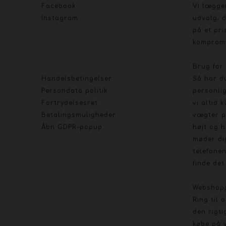
Facebook
Vi lægge
Instagram
udvalg, d
på et pri
kompromi
Brug for
Handelsbetingelser
Så har d
Persondata politik
personlig
Fortrydelsesret
vi altid 
Betalingsmuligheder
vægter p
Åbn GDPR-popup
højt og h
møder di
telefonen
finde det 
Webshop
Ring til 
den rigti
købe på 