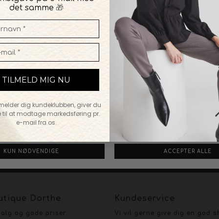
blødt, feminint look
🎁
det samme
TILMELD MIG NU
lmelder dig kundeklubben, giver du
 til at modtage markedsføring pr.
e-mail fra os.
FØLG OS PÅ:
NTAKT OS
FACEBO
tique Dorthe
Kundeservice
valg og gode priser
Vi vil gerne give dig en god 