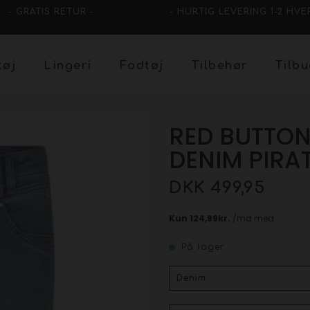
- GRATIS RETUR -
- HURTIG LEVERING 1-2 HVE
tøj
Lingeri
Fodtøj
Tilbehør
Tilb
RED BUTTON
DENIM PIRA
DKK 499,95
På lager