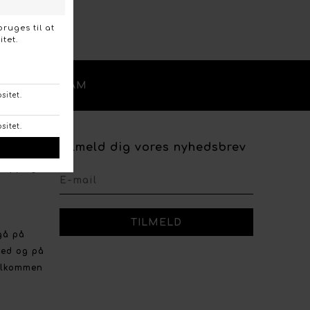
/
OK
INSTAGRAM
Tilmeld dig vores nyhedsbrev
shopping
gå på
ved og på
velkommen
r