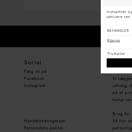
KO
Social
Om Bou
Følg os på :
Stort ud
Facebook
Vi lægge
Instagram
udvalg, d
på et pri
kompromi
Brug for
Handelsbetingelser
Så har d
Persondata politik
personlig