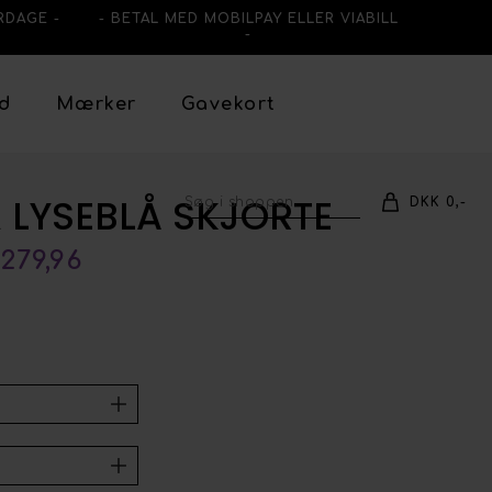
RDAGE -
- BETAL MED MOBILPAY ELLER VIABILL
-
ud
Mærker
Gavekort
A LYSEBLÅ SKJORTE
DKK 0,-
279,96