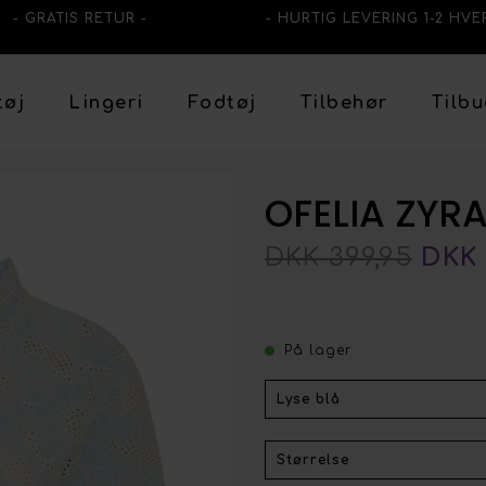
- GRATIS RETUR -
- HURTIG LEVERING 1-2 HVE
tøj
Lingeri
Fodtøj
Tilbehør
Tilb
OFELIA ZYR
DKK 399,95
DKK 
På lager