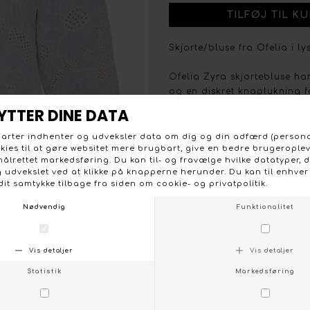
Skjorte/bluse fra Ofelia i ly
Ofelia Zyra skjortebluse ha
og en diskret knaplukning f
med flæsekant og afsluttet
Den lyseblå nuance med beig
og materialet falder let og 
- Model: Ofelia Zyra skjort
- Materiale: 100 % polyester
- Farve: Lyseblå med beige 
- Vaskeanvisning: Vask ved 
- Detaljer: V‑udskæring med
trenselukning, trekvart ær
forneden
- Pasform: Let, afslappet pa
- Stylingtip: Brug til hvide 
smykker for et feminint, roli