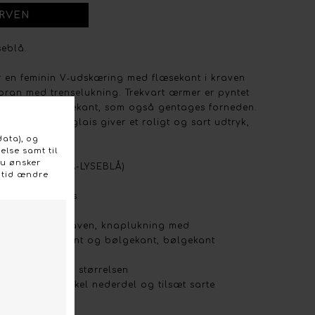
seblå.
r en feminin V‑udskæring med flæsekant i kraven
oran med trenselukning. Trekvart ærmer er pyntet
 i en blød bølgekant, som også gentages forneden.
e broderi anglais giver et roligt og sart udtryk,
behageligt.
e/bluse (OFZYRA-LYSEBLÅ)
broderi anglais
30 grader
 flæsekant i kraven, knaplukning med
mer med flæsekant og bølgekant, bølgekant
sform; normal i størrelsen
jeans eller en enkel nederdel og tilsæt sarte
gt look