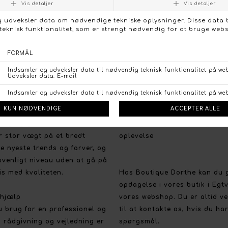
FØLG OS PÅ:
NTAKT OS
FACEBO
tique Dorthe
Kundeservice
valg og gode priser
Vi vil gerne give dig en god 
r stor vægt på et bredt
oplevelse
e nyeste trends og farver, og
svenligt niveau uden at gå på
s med kvaliteten.
Hos Boutique Dorthe kan du 
opdagelse i vores butik i Egt
 hjælp
vores webshop. Du er altid 
u brug for en professionel og
til at kontakte os, hvis du ha
 rådgivning og vejledning er
spørgsmål.