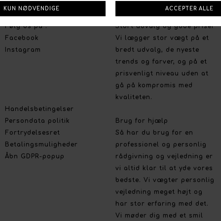
Social
Om Boutique Dorthe
Følg os på :
Stort udvalg og gode priser
Facebook
Vi lægger stor vægt på et
Instagram
bredt udvalg, de nyeste
trends og farver, og på et
prisvenligt niveau uden at
gå på kompromis med
kvaliteten.
Handelsbetingelser
Persondata politik
Brug for hjælp
Fortrydelsesret
Så har du brug for en
Betalingsmuligheder
professionel og personlig
Åbn GDPR-popup
rådgivning og vejledning er
vi altid klar til at yde vores
bedste. Vi vægter personlig
vejledning meget højt og
har stor erfaring med det.
Vi møder dig med et smil