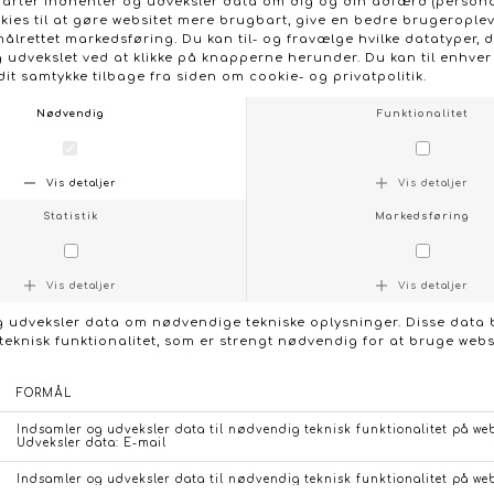
Kvaliteten på 95 % polyester og 5 % elastan sikrer
behagelig stretch, så den sidder let til uden at stramme.
Stemningen er rolig og elegant, velegnet både til
afslappede hverdagslooks og til mere festlige
kombinationer.
- Model: LEMESH-LYSEBLÅ T-Shirt (022145)
- Materiale: 95 % polyester, 5 % elastan
- Farve: Lyseblå
- Vaskeanvisning: Vask ved 30 grader
- Detaljer: Meshstof, rund hals, korte ærmer, tone-i-tone
prikker, let transparent
- Pasform: Almindelig pasform med let stretch
- Stylingtip: Brug over en enkel top eller under en blazer
for et feminint, luftigt look
KONTAKT OS
FØLG OS PÅ:
/
FACEBOOK
INSTAGRAM