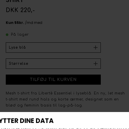
DKK 220,-
På lager
Mesh t-shirt fra Libertè Essentiel i lyseblå. En ny, let mesh
t-shirt med rund hals og korte ærmer, designet som en
blød og feminin basis til lag-på-lag.
Designet er i mesh med små tone-i-tone prikker, hvilket
giver en luftig, let transparent følelse uden at virke rå.