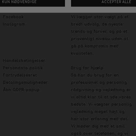
Social
Om Boutique Dorthe
Følg os på :
Stort udvalg og gode priser
Facebook
Vi lægger stor vægt på et
Instagram
bredt udvalg, de nyeste
trends og farver, og på et
prisvenligt niveau uden at
gå på kompromis med
kvaliteten.
Handelsbetingelser
Persondata politik
Brug for hjælp
Fortrydelsesret
Så har du brug for en
Betalingsmuligheder
professionel og personlig
Åbn GDPR-popup
rådgivning og vejledning er
vi altid klar til at yde vores
bedste. Vi vægter personlig
vejledning meget højt og
har stor erfaring med det.
Vi møder dig med et smil
også over telefonen, og vi