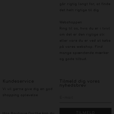
går rigtig langt for, at finde
det helt rigtige til dig
Webshoppen
Ring til os, hvis du er i tvivl
om det er den rigtige str.
eller vare du er ved at købe
på vores webshop. Find
mange spændende mærker
og gode tilbud.
Kundeservice
Tilmeld dig vores
nyhedsbrev
Vi vil gerne give dig en god
shopping oplevelse
Hos Boutique Dorthe kan du