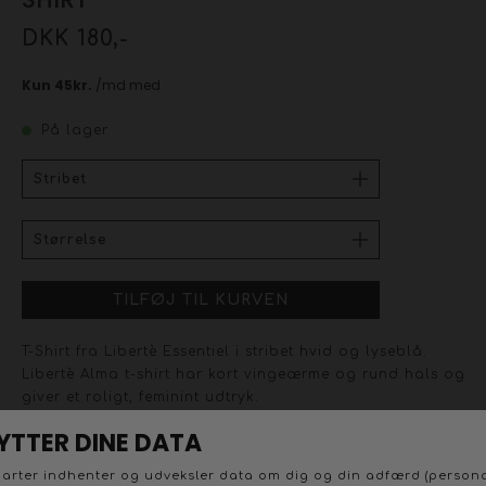
DKK 180,-
På lager
T-Shirt fra Libertè Essentiel i stribet hvid og lyseblå.
Libertè Alma t-shirt har kort vingeærme og rund hals og
giver et roligt, feminint udtryk.
T-shirten er let og blød med lodret stribet mønster, der
virker forfriskende. Materialet er stretchy, så pasformen