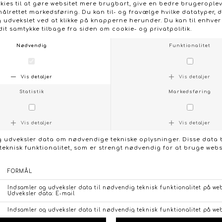
afslappet pasform. Detaljerne som rund hals og
vingeærme skaber et luftigt og roligt udtryk, velegnet til
både hverdag og mere feminine looks.
- Model: LEALMA-BLOMSTRET T-Shirt
- Materiale: 90% polyester, 10% elastan
- Farve: Blomstret (multifarvet)
- Vaskeanvisning: Vask ved 30°C
- Detaljer: Rund hals, kort vingeærme, multifarvet
blomsterprint
- Pasform: Normal til let rummelig; størrelser: XS/S, S/M,
M/L, L/XL, XL/XXL
- Stylingtip: Kombinér med lyse jeans eller en let nederdel
og en enkel cardigan for et afslappet, feminint look
KONTAKT OS
FØLG OS PÅ:
/
FACEBOOK
INSTAGRAM