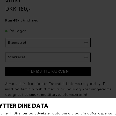
DKK 180,-
På lager
Alma t-shirt fra Libertè Essentiel i blomstret paisley. En
mild og feminin t-shirt med rund hals og kort vingeærme,
designet i et smukt multifarvet blomsterprint.
T-shirten er lavet i et blødt, let strækbart materiale (90 %
polyester, 10 % elastan), som giver en behagelig og