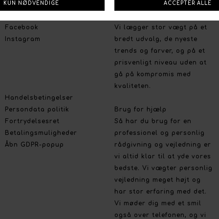
Social
Om Boutique Dorthe
Følg os på :
Stort udvalg og gode priser
Facebook
Vi lægger stor vægt på et
Instagram
bredt udvalg, de nyeste
trends og farver, og på et
prisvenligt niveau uden at
gå på kompromis med
kvaliteten.
Handelsbetingelser
Persondata politik
Brug for hjælp
Fortrydelsesret
Så har du brug for en
Betalingsmuligheder
professionel og personlig
Åbn GDPR-popup
rådgivning og vejledning er
vi altid klar til at yde vores
bedste. Vi vægter personlig
vejledning meget højt og
har stor erfaring med det.
Vi møder dig med et smil
også over telefonen, og vi