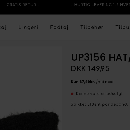
- GRATIS RETUR -
- HURTIG LEVERING 1-2 HVE
tøj
Lingeri
Fodtøj
Tilbehør
Tilb
UP3156 HAT
DKK 149,95
Denne vare er udsolgt
Strikket uldent pandebånd. I 