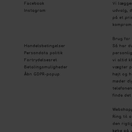
Facebook
Vi lægge
Instagram
udvalg, d
på et pri
kompromi
Brug for
Handelsbetingelser
Så har d
Persondata politik
personlig
Fortrydelsesret
vi altid 
Betalingsmuligheder
vægter p
Åbn GDPR-popup
højt og h
møder di
telefonen
finde det 
Webshop
Ring til 
den rigti
købe på 