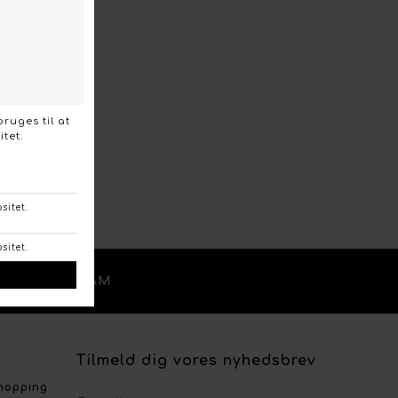
/
OK
INSTAGRAM
Tilmeld dig vores nyhedsbrev
shopping