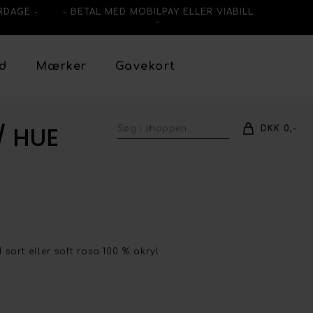
RDAGE -
- BETAL MED MOBILPAY ELLER VIABILL
-
ud
Mærker
Gavekort
/ HUE
DKK 0,-
sort eller soft rosa.100 % akryl.