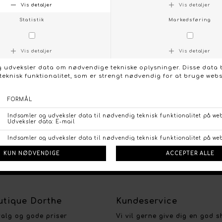
FØLG OS PÅ:
NTAKT OS
FACEBO
tique Dorthe
Kundeservice
valg og gode priser
Vi vil gerne give dig en god 