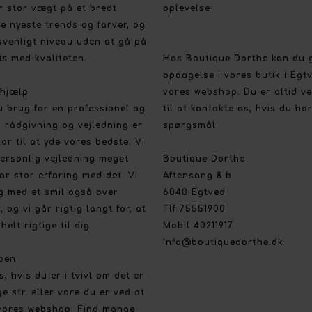
r stor vægt på et bredt
oplevelse
e nyeste trends og farver, og
svenligt niveau uden at gå på
s med kvaliteten.
Hos Boutique Dorthe kan du 
opdagelse i vores butik i Egt
 hjælp
vores webshop. Du er altid 
u brug for en professionel og
til at kontakte os, hvis du ha
 rådgivning og vejledning er
spørgsmål.
klar til at yde vores bedste. Vi
ersonlig vejledning meget
Boutique Dorthe
ar stor erfaring med det. Vi
Aftensang 8 b
g med et smil også over
6040 Egtved
, og vi går rigtig langt for, at
Tlf 75551900
helt rigtige til dig
Mobil 40211917
Info@boutiquedorthe.dk
pen
os, hvis du er i tvivl om det er
ge str. eller vare du er ved at
vores webshop. Find mange