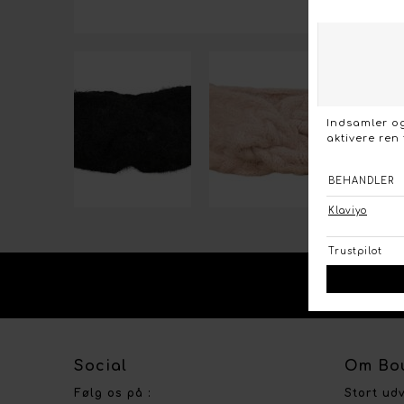
KO
Social
Om Bou
Følg os på :
Stort ud