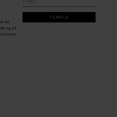
gå på
ved og på
velkommen
r