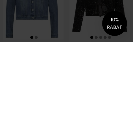
RED BUTTON 4463 JACKIE DENIM JAKKE
SISTERS POINT NELL SORT PALLIET JAKKE
DKK 599,95
DKK 399,95
DKK 279,96
Størrelser på lager:
Størrelser på lager:
Small
XLarge
Small
Medium
Large
-30%
-30%