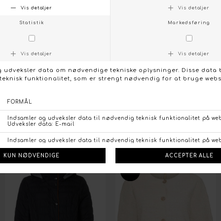
Tilmeld dig vores kundeklub og få din rabatkode i velkomstgave på
e-mail med det samme
🎁
TILMELD MIG NU
Når du tilmelder dig kundeklubben, giver du samtykke til at modtage markedsføring pr. e-
mail fra os.
WINDFIELD CARLY GRØN JAKKE
DKK 1.099,95
Størrelser på lager:
36
42
46
48
-30%