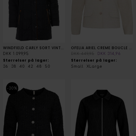
WINDFIELD CARLY SORT VINTER JAKKE
OFELIA ARIEL CREME BOUCLE JAKKE
DKK 1.099,95
DKK 449,95
DKK 314,96
Størrelser på lager:
Størrelser på lager:
36
38
40
42
48
50
Small
XLarge
-30%