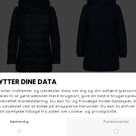
SUNDAY 6462 MARINE BLÅ JAKKE
WINDFIELD JOLINA MARINEBLÅ DYNEJAKKE
DKK 849,95
DKK 999,95
Størrelser på lager:
Størrelser på lager:
Small
Medium
Large
42
44
46
48
XLarge
XXLarge
10% RABAT
på dit første køb